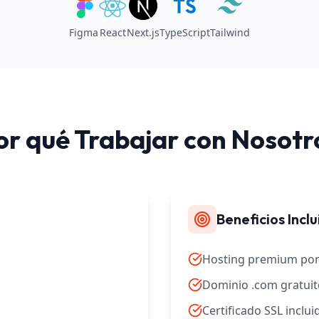
Figma
React
Next.js
TypeScript
Tailwind
or qué Trabajar con Nosotr
Beneficios Incl
Hosting premium por
Dominio .com gratuit
Certificado SSL inclui