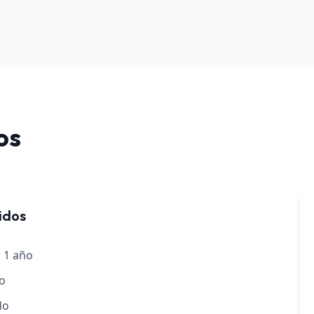
os
uidos
 1 año
o
do