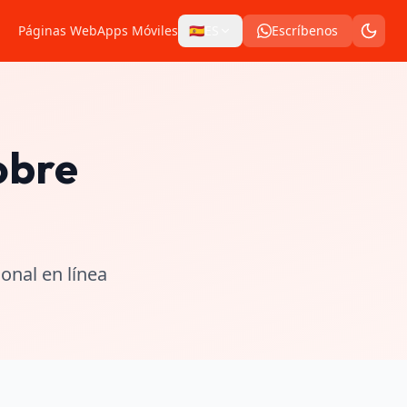
Páginas Web
Apps Móviles
🇪🇸
ES
Escríbenos
obre
onal en línea