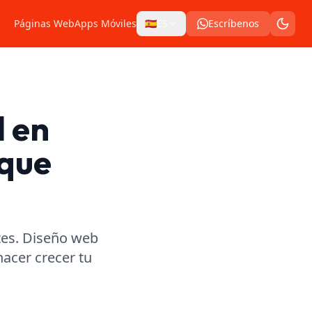
Páginas Web
Apps Móviles
🇪🇸
ES
Escríbenos
l en
 que
tes. Diseño web
acer crecer tu