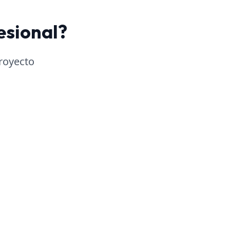
esional?
royecto