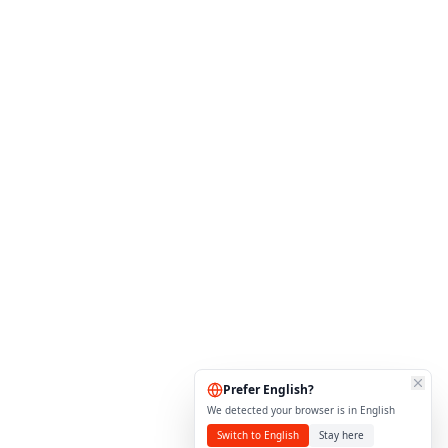
Prefer English?
We detected your browser is in English
Switch to English
Stay here