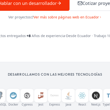
Hablar con un desarrollador
Cotizar proy
Ver proyectos
Ver más sobre páginas web en Ecuador
ctos entregados
+8
Años de experiencia
Desde Ecuador · Trabajo 
DESARROLLAMOS CON LAS MEJORES TECNOLOGÍAS
L
Docker
Cypress
Jest
Express
Java
React
Next.js
TypeScri