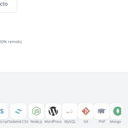
ecto
100% remoto
pt
Tailwind CSS
Node.js
WordPress
MySQL
Git
PHP
MongoDB
Post