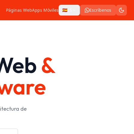
Solicitar ahora
Páginas Web
Apps Móviles
🇪🇸
ES
Escríbenos
 Web
&
tware
itectura de