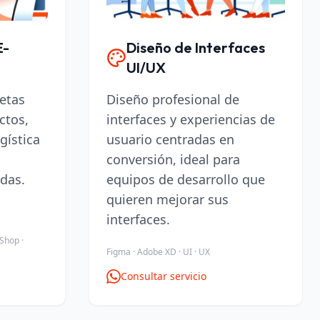
E-
Diseño de Interfaces
UI/UX
etas
Diseño profesional de
ctos,
interfaces y experiencias de
gística
usuario centradas en
conversión, ideal para
das.
equipos de desarrollo que
quieren mejorar sus
interfaces.
Shop ·
Figma · Adobe XD · UI · UX
Consultar servicio