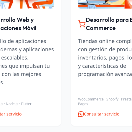
rrollo Web y
Desarrollo para 
caciones Móvil
Commerce
llo de aplicaciones
Tiendas online compl
ernas y aplicaciones
con gestión de produ
 escalables.
inventarios, pagos, lo
nes que impulsan tu
y características de
 con las mejores
programación avanza
s.
WooCommerce · Shopify · Presta
js · Node.js · Flutter
Pagos
ar servicio
Consultar servicio