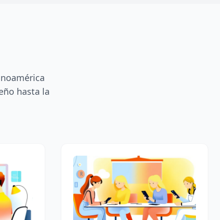
tinoamérica
eño hasta la