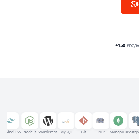
+150
Proye
wind CSS
Node.js
WordPress
MySQL
Git
PHP
MongoDB
PostgreSQ