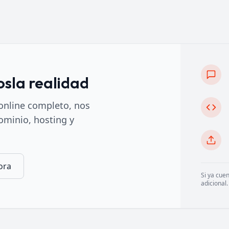
sla realidad
 online completo, nos
ominio, hosting y
ora
Si ya cue
adicional.