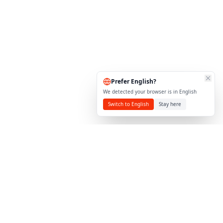
Prefer English?
We detected your browser is in English
Switch to English
Stay here
Torisoftt
Desarrollo de software a medida en Ecuador, Full
Stack Developer y UI/UX Designer especializado en
crear productos digitales excepcionales que