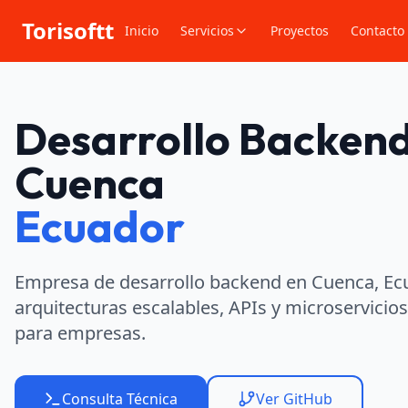
Torisoftt
Inicio
Servicios
Proyectos
Contacto
Desarrollo Backend
Cuenca
Ecuador
Empresa de desarrollo backend en Cuenca, Ecu
arquitecturas escalables, APIs y microservicio
para empresas.
Consulta Técnica
Ver GitHub