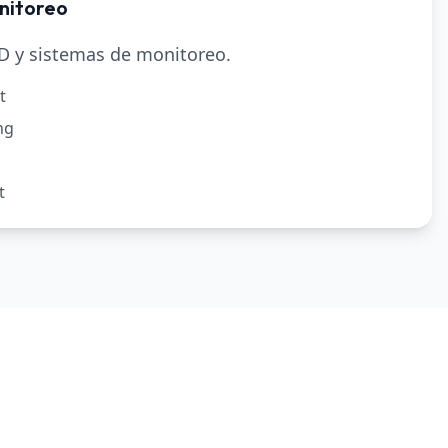
nitoreo
 y sistemas de monitoreo.
t
ng
t