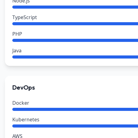
Node.js
TypeScript
PHP
Java
DevOps
Docker
Kubernetes
AWS