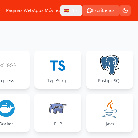
Páginas Web
Apps Móviles
🇪🇸
ES
Escríbenos
Express
TypeScript
PostgreSQL
Docker
PHP
Java