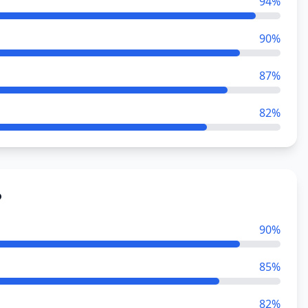
94
%
90
%
87
%
82
%
o
90
%
85
%
82
%