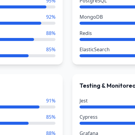
95
%
PostgreSQL
92
%
MongoDB
88
%
Redis
85
%
ElasticSearch
Testing & Monitore
91
%
Jest
85
%
Cypress
88
%
Grafana