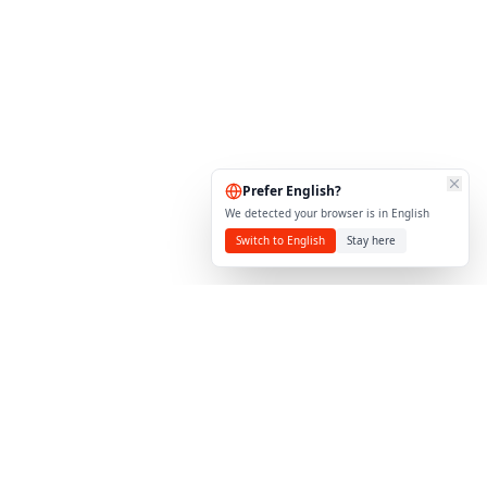
Prefer English?
We detected your browser is in English
Switch to English
Stay here
Torisoftt
Desarrollo de software a medida en Ecuador, Full
Stack Developer y UI/UX Designer especializado en
crear productos digitales excepcionales que