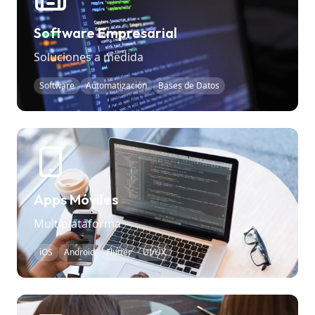
Software Empresarial
Soluciones a medida
Software
Automatización
Bases de Datos
Apps Móviles
Multiplataforma
iOS
Android
Flutter
UI/UX